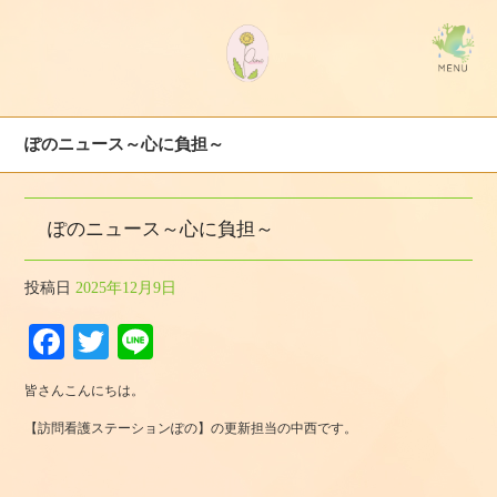
ぽのニュース～心に負担～
ぽのニュース～心に負担～
投稿日
2025年12月9日
Fa
T
Li
ce
wi
ne
皆さんこんにちは。
bo
tte
【訪問看護ステーションぽの】の更新担当の中西です。
ok
r