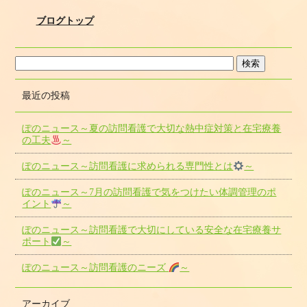
ブログトップ
最近の投稿
ぽのニュース～夏の訪問看護で大切な熱中症対策と在宅療養
の工夫
～
ぽのニュース～訪問看護に求められる専門性とは
～
ぽのニュース～7月の訪問看護で気をつけたい体調管理のポ
イント
～
ぽのニュース～訪問看護で大切にしている安全な在宅療養サ
ポート
～
ぽのニュース～訪問看護のニーズ
～
アーカイブ