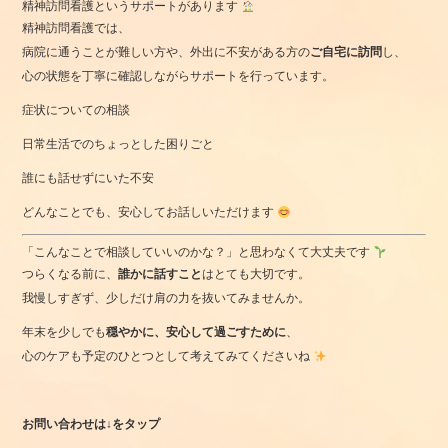
精神訪問看護というサポートがあります
精神訪問看護では、
病院に通うことが難しい方や、外出に不安がある方の
ご自宅に訪問
し、
心の状態を丁寧に確認しながらサポートを行っています。
症状についての相談
日常生活でのちょっとした困りごと
誰にも話せずにいた不安
どんなことでも、安心してお話しいただけます
「こんなことで相談していいのかな？」と思わなくて大丈夫です
つらくなる前に、
誰かに話すこと
はとても大切です。
我慢しすぎず、少しだけ肩の力を抜いてみませんか。
年末を少しでも
穏やかに、安心して過ごすために
、
心のケアも予定のひとつとして考えてみてくださいね
お問い合わせは↓をタップ