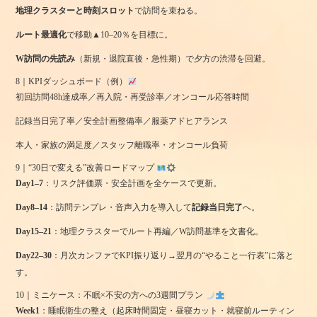
地理クラスターと時刻スロット
で訪問を束ねる。
ルート最適化
で移動▲10–20％を目標に。
W訪問の先読み
（新規・退院直後・急性期）で夕方の渋滞を回避。
8｜KPIダッシュボード（例）
初回訪問48h達成率／再入院・再受診率／オンコール応答時間
記録当日完了率／安全計画整備率／服薬アドヒアランス
本人・家族の満足度／スタッフ離職率・オンコール負荷
9｜“30日で変える”改善ロードマップ
Day1–7
：リスク評価票・安全計画を全ケースで更新。
Day8–14
：訪問テンプレ・音声入力を導入して
記録当日完了
へ。
Day15–21
：地理クラスターでルート再編／W訪問基準を文書化。
Day22–30
：月次カンファでKPI振り返り→翌月の“やること一行表”に落と
す。
10｜ミニケース：不眠×不安の方への3週間プラン
Week1
：睡眠衛生の整え（起床時間固定・昼寝カット・就寝前ルーティン