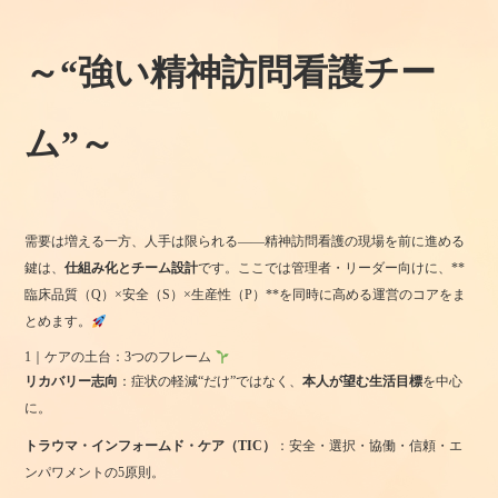
～“強い精神訪問看護チー
ム”～
需要は増える一方、人手は限られる——精神訪問看護の現場を前に進める
鍵は、
仕組み化とチーム設計
です。ここでは管理者・リーダー向けに、**
臨床品質（Q）×安全（S）×生産性（P）**を同時に高める運営のコアをま
とめます。
1｜ケアの土台：3つのフレーム
リカバリー志向
：症状の軽減“だけ”ではなく、
本人が望む生活目標
を中心
に。
トラウマ・インフォームド・ケア（TIC）
：安全・選択・協働・信頼・エ
ンパワメントの5原則。