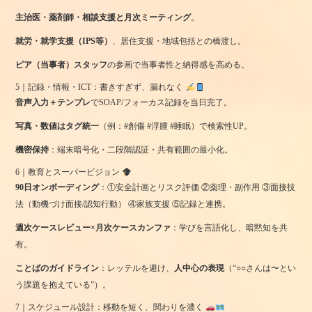
主治医・薬剤師・相談支援と月次ミーティング
。
就労・就学支援（IPS等）
、居住支援・地域包括との橋渡し。
ピア（当事者）スタッフ
の参画で当事者性と納得感を高める。
5｜記録・情報・ICT：書きすぎず、漏れなく
音声入力＋テンプレ
でSOAP/フォーカス記録を当日完了。
写真・数値はタグ統一
（例：#創傷 #浮腫 #睡眠）で検索性UP。
機密保持
：端末暗号化・二段階認証・共有範囲の最小化。
6｜教育とスーパービジョン
90日オンボーディング
：①安全計画とリスク評価 ②薬理・副作用 ③面接技
法（動機づけ面接/認知行動） ④家族支援 ⑤記録と連携。
週次ケースレビュー×月次ケースカンファ
：学びを言語化し、暗黙知を共
有。
ことばのガイドライン
：レッテルを避け、
人中心の表現
（“○○さんは〜とい
う課題を抱えている”）。
7｜スケジュール設計：移動を短く、関わりを濃く