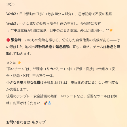
10分）
Week2
：日中活動の“1歩”（散歩10分→15分）、思考記録で不安の整理
Week3
：小さな成功の反復＋安全計画の見直し、受診時に共有
→ **中途覚醒が1回に減少、日中のだるさ低減、外出が週3回へ。**
緊急時
：いのちの危険を感じる、切迫した自傷他害の兆候がある——そ
の際は
119
、地域の
精神科救急
や
緊急相談
に直ちに連絡。チームは
救急と連
動
して動きます。
まとめ
“強いチーム”は、**理念（リカバリー）×技（評価・面接）×仕組み（安
全・記録・KPI）**の三位一体。
小さな再現可能な仕掛け
を積み上げれば、重症化の波に負けない在宅支援
が実現します。
現場のテンプレ・安全計画の雛形・KPIシートなど、必要なツールはお気
軽にお声がけください。
お問い合わせは↓をタップ