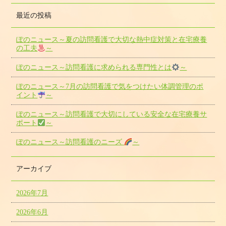
最近の投稿
ぽのニュース～夏の訪問看護で大切な熱中症対策と在宅療養
の工夫
～
ぽのニュース～訪問看護に求められる専門性とは
～
ぽのニュース～7月の訪問看護で気をつけたい体調管理のポ
イント
～
ぽのニュース～訪問看護で大切にしている安全な在宅療養サ
ポート
～
ぽのニュース～訪問看護のニーズ
～
アーカイブ
2026年7月
2026年6月