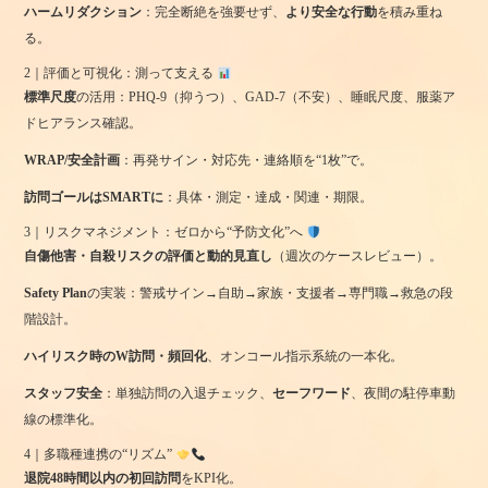
ハームリダクション
：完全断絶を強要せず、
より安全な行動
を積み重ね
る。
2｜評価と可視化：測って支える
標準尺度
の活用：PHQ-9（抑うつ）、GAD-7（不安）、睡眠尺度、服薬ア
ドヒアランス確認。
WRAP/安全計画
：再発サイン・対応先・連絡順を“1枚”で。
訪問ゴールはSMARTに
：具体・測定・達成・関連・期限。
3｜リスクマネジメント：ゼロから“予防文化”へ
自傷他害・自殺リスクの評価と動的見直し
（週次のケースレビュー）。
Safety Plan
の実装：警戒サイン→自助→家族・支援者→専門職→救急の段
階設計。
ハイリスク時のW訪問・頻回化
、オンコール指示系統の一本化。
スタッフ安全
：単独訪問の入退チェック、
セーフワード
、夜間の駐停車動
線の標準化。
4｜多職種連携の“リズム”
退院48時間以内の初回訪問
をKPI化。