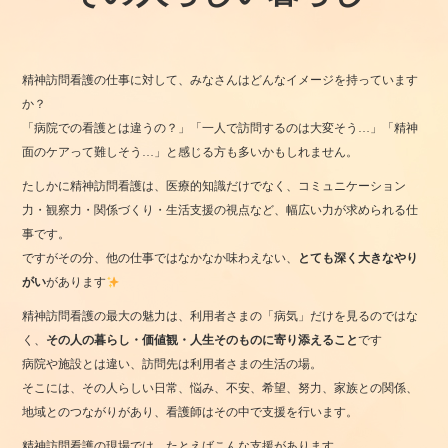
精神訪問看護の仕事に対して、みなさんはどんなイメージを持っています
か？
「病院での看護とは違うの？」「一人で訪問するのは大変そう…」「精神
面のケアって難しそう…」と感じる方も多いかもしれません。
たしかに精神訪問看護は、医療的知識だけでなく、コミュニケーション
力・観察力・関係づくり・生活支援の視点など、幅広い力が求められる仕
事です。
ですがその分、他の仕事ではなかなか味わえない、
とても深く大きなやり
がい
があります
精神訪問看護の最大の魅力は、利用者さまの「病気」だけを見るのではな
く、
その人の暮らし・価値観・人生そのものに寄り添えること
です
病院や施設とは違い、訪問先は利用者さまの生活の場。
そこには、その人らしい日常、悩み、不安、希望、努力、家族との関係、
地域とのつながりがあり、看護師はその中で支援を行います。
精神訪問看護の現場では、たとえばこんな支援があります