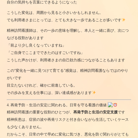
自分の気持ちを言葉にできるようになった
こうした変化は、周囲から見ると小さいかもしれません。
でも利用者さまにとっては、とても大きな一歩であることが多いです
精神訪問看護師は、その一歩の意味を理解し、本人と一緒に喜び、次につ
なげる役割があります
「前より少し良くなっていますね」
「ご自身でここまでできたのはすごいですね」
こうした声かけが、利用者さまの自己効力感につながることもあります
この“変化を一緒に見つけて育てる”感覚は、精神訪問看護ならではのやり
がいです
目立たないけれど、確かに前進している。
その歩みを支える仕事には、深い達成感があります
4. 再発予防・生活の安定に関われる。日常を守る看護の価値
精神訪問看護の重要な役割のひとつが、
再発予防と生活の安定支援
です
精神疾患は、症状の波や再発リスクと付き合いながら生活していくケース
も少なくありません。
だからこそ、日常の中で早めに変化に気づき、悪化を防ぐ関わりがとても