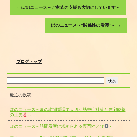
←
ぽのニュース～ご家族の支援も大切にしています～
ぽのニュース～“関係性の看護”～
→
ブログトップ
最近の投稿
ぽのニュース～夏の訪問看護で大切な熱中症対策と在宅療養
の工夫
～
ぽのニュース～訪問看護に求められる専門性とは
～