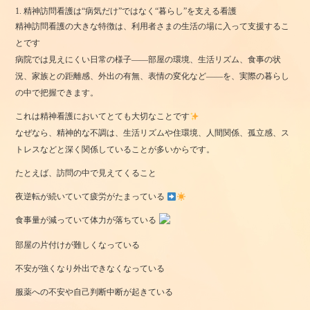
1. 精神訪問看護は“病気だけ”ではなく“暮らし”を支える看護
精神訪問看護の大きな特徴は、利用者さまの生活の場に入って支援するこ
とです
病院では見えにくい日常の様子――部屋の環境、生活リズム、食事の状
況、家族との距離感、外出の有無、表情の変化など――を、実際の暮らし
の中で把握できます。
これは精神看護においてとても大切なことです
なぜなら、精神的な不調は、生活リズムや住環境、人間関係、孤立感、ス
トレスなどと深く関係していることが多いからです。
たとえば、訪問の中で見えてくること
夜逆転が続いていて疲労がたまっている
食事量が減っていて体力が落ちている
部屋の片付けが難しくなっている
不安が強くなり外出できなくなっている
服薬への不安や自己判断中断が起きている