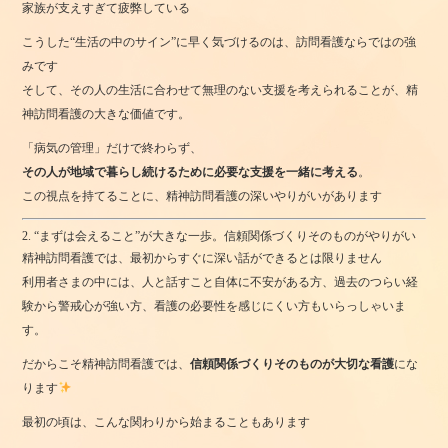
家族が支えすぎて疲弊している
こうした“生活の中のサイン”に早く気づけるのは、訪問看護ならではの強
みです
そして、その人の生活に合わせて無理のない支援を考えられることが、精
神訪問看護の大きな価値です。
「病気の管理」だけで終わらず、
その人が地域で暮らし続けるために必要な支援を一緒に考える
。
この視点を持てることに、精神訪問看護の深いやりがいがあります
2. “まずは会えること”が大きな一歩。信頼関係づくりそのものがやりがい
精神訪問看護では、最初からすぐに深い話ができるとは限りません
利用者さまの中には、人と話すこと自体に不安がある方、過去のつらい経
験から警戒心が強い方、看護の必要性を感じにくい方もいらっしゃいま
す。
だからこそ精神訪問看護では、
信頼関係づくりそのものが大切な看護
にな
ります
最初の頃は、こんな関わりから始まることもあります