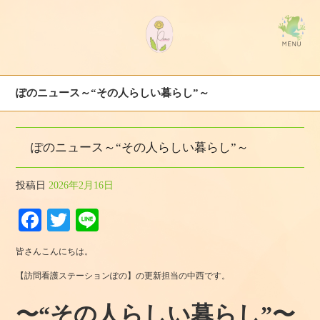
ぽのニュース～“その人らしい暮らし”～
ぽのニュース～“その人らしい暮らし”～
投稿日
2026年2月16日
Fa
T
Li
ce
wi
ne
皆さんこんにちは。
bo
tte
【訪問看護ステーションぽの】の更新担当の中西です。
ok
r
〜“その人らしい暮らし”〜