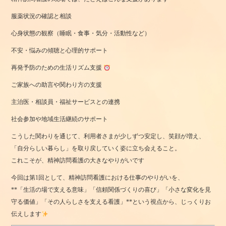
服薬状況の確認と相談
心身状態の観察（睡眠・食事・気分・活動性など）
不安・悩みの傾聴と心理的サポート
再発予防のための生活リズム支援
ご家族への助言や関わり方の支援 ‍‍‍
主治医・相談員・福祉サービスとの連携
社会参加や地域生活継続のサポート
こうした関わりを通じて、利用者さまが少しずつ安定し、笑顔が増え、
「自分らしい暮らし」を取り戻していく姿に立ち会えること。
これこそが、精神訪問看護の大きなやりがいです
今回は第1回として、精神訪問看護における仕事のやりがいを、
**「生活の場で支える意味」「信頼関係づくりの喜び」「小さな変化を見
守る価値」「その人らしさを支える看護」**という視点から、じっくりお
伝えします